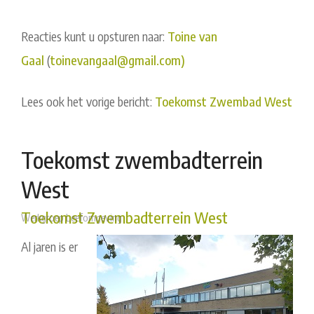
Reacties kunt u opsturen naar:
Toine van
Gaal
(
toinevangaal@gmail.com)
Lees ook het vorige bericht:
Toekomst Zwembad West
Toekomst zwembadterrein
West
Toekomst Zwembadterrein West
Werkgroep Leefomgeving
Al jaren is er