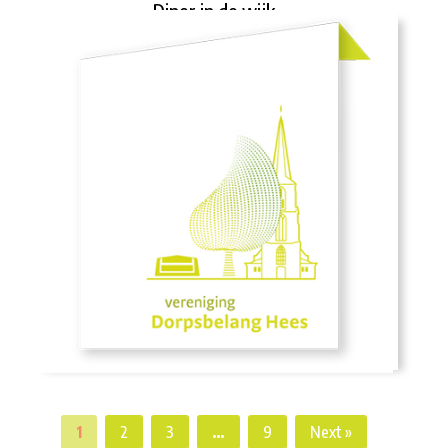
Diner in de wijk
Notulen bestuur januari
1
2
3
…
9
Next »