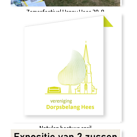
Zomerfestivel Happy Hees 30-8
Notulen bestuur april