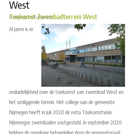
West
Toekomst Zwembadterrein West
Werkgroep Leefomgeving
Al jaren is er
onduidelijkheid over de toekomst van zwembad West en
het omliggende terrein. Het college van de gemeente
Nijmegen heeft in juli 2020 de nota Toekomstvisie
Nijmeegse zwembaden vastgesteld. In september 2020
hebben de openbare behandeling door de gemeenteraad